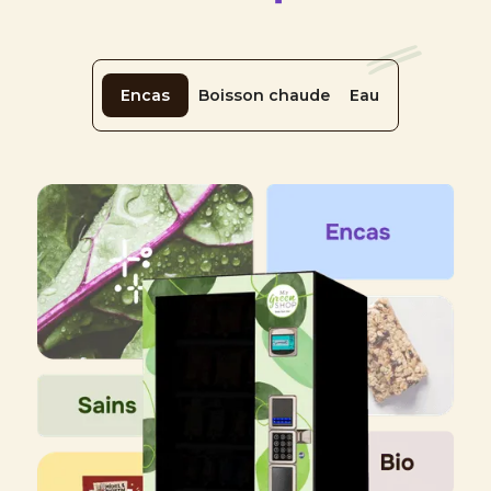
Encas
Boisson chaude
Eau