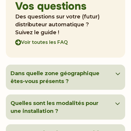
Vos questions
Des questions sur votre (futur)
distributeur automatique ?
Suivez le guide !
Voir toutes les FAQ
Dans quelle zone géographique
êtes-vous présents ?
Nous sommes présents à
Paris, Bordeaux,
Pau, Lyon, Aix en Provence, Lille, Nantes
Quelles sont les modalités pour
ainsi que dans certaines régions en
Suisse
.
une installation ?
Mais nous sommes pleins d'ambition et
Nous établissons un
devis sur mesure
, notre
toujours
motivés pour nous développer
offre est personnalisée et personnalisable, en